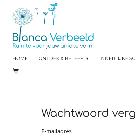
Ga
direct
naar
de
hoofdinhoud
HOME
ONTDEK & BELEEF
INNERLIJKE 
Wachtwoord ver
E-mailadres