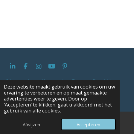
L
F
I
Y
P
i
a
n
o
i
n
c
s
u
n
Privacyverklaring
-
Voorwaarden
-
Tarieven
-
Pictoright
Deze website maakt gebruik van cookies om uw
k
e
t
T
t
|
Bianca Verbeeld © 2024
ervaring te verbeteren en op maat gemaakte
e
b
a
u
e
Powered by
JouwWeb
advertenties weer te geven. Door op
d
o
g
b
r
‘Accepteren’ te klikken, gaat u akkoord met het
I
o
r
e
e
gebruik van alle cookies.
n
k
a
s
m
t
Afwijzen
Accepteren
E-mailadres
Kaart
LinkedIn