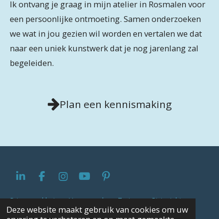
Ik ontvang je graag in mijn atelier in Rosmalen voor
een persoonlijke ontmoeting. Samen onderzoeken
we wat in jou gezien wil worden en vertalen we dat
naar een uniek kunstwerk dat je nog jarenlang zal
begeleiden.
Plan een kennismaking
L
F
I
Y
P
i
a
n
o
i
n
c
s
u
n
Privacyverklaring
-
Voorwaarden
-
Tarieven
-
Pictoright
Deze website maakt gebruik van cookies om uw
k
e
t
T
t
|
Bianca Verbeeld © 2024