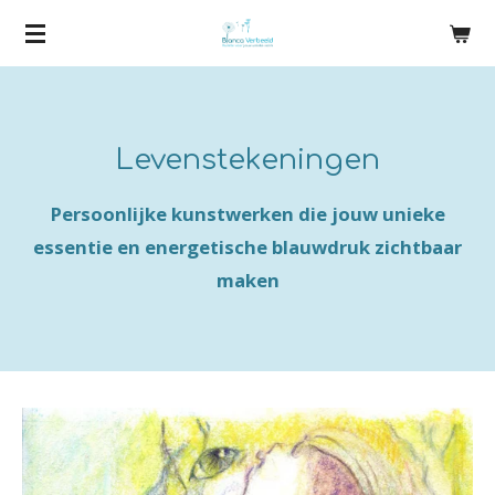
Ga
direct
naar
de
Levenstekeningen
hoofdinhoud
Persoonlijke kunstwerken die jouw unieke
essentie en energetische blauwdruk zichtbaar
maken