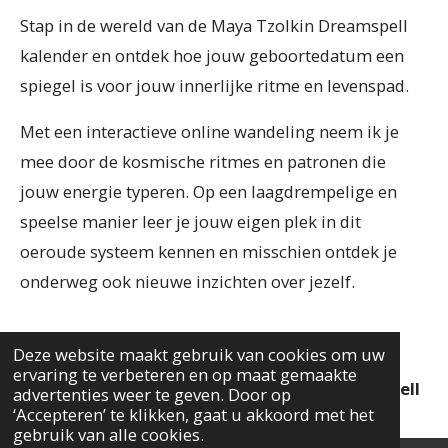
Stap in de wereld van de Maya Tzolkin Dreamspell
kalender en ontdek hoe jouw geboortedatum een
spiegel is voor jouw innerlijke ritme en levenspad.
Met een interactieve online wandeling neem ik je
mee door de kosmische ritmes en patronen die
jouw energie typeren. Op een laagdrempelige en
speelse manier leer je jouw eigen plek in dit
oeroude systeem kennen en misschien ontdek je
onderweg ook nieuwe inzichten over jezelf.
Deze website maakt gebruik van cookies om uw
Ontdek samen met mij het geheim van je
ervaring te verbeteren en op maat gemaakte
geboortedatum in de Maya Tzolkin Dreamspell
advertenties weer te geven. Door op
‘Accepteren’ te klikken, gaat u akkoord met het
kalender en leer jezelf nóg beter kennen.
gebruik van alle cookies.