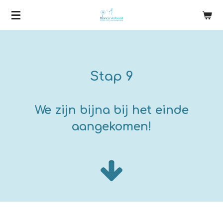
Ga
direct
naar
de
hoofdinhoud
Stap 9
We zijn bijna bij het einde
aangekomen!