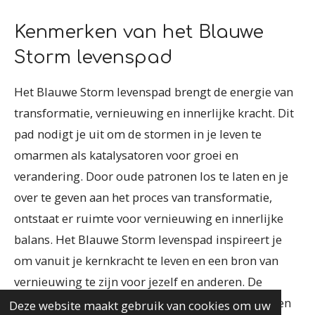
Kenmerken van het Blauwe
Storm levenspad
Het Blauwe Storm levenspad brengt de energie van
transformatie, vernieuwing en innerlijke kracht. Dit
pad nodigt je uit om de stormen in je leven te
omarmen als katalysatoren voor groei en
verandering. Door oude patronen los te laten en je
over te geven aan het proces van transformatie,
ontstaat er ruimte voor vernieuwing en innerlijke
balans. Het Blauwe Storm levenspad inspireert je
om vanuit je kernkracht te leven en een bron van
vernieuwing te zijn voor jezelf en anderen. De
uitnodiging is om het kind in jezelf te koesteren en
Deze website maakt gebruik van cookies om uw