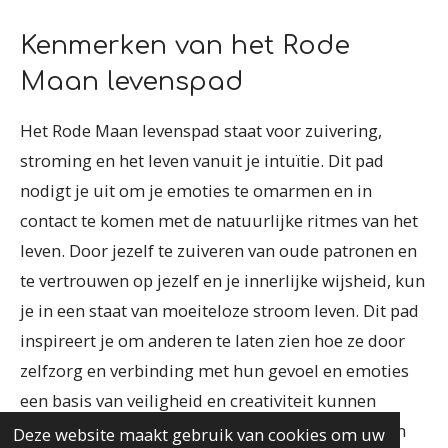
Kenmerken van het Rode
Maan levenspad
Het Rode Maan levenspad staat voor zuivering,
stroming en het leven vanuit je intuïtie. Dit pad
nodigt je uit om je emoties te omarmen en in
contact te komen met de natuurlijke ritmes van het
leven. Door jezelf te zuiveren van oude patronen en
te vertrouwen op jezelf en je innerlijke wijsheid, kun
je in een staat van moeiteloze stroom leven. Dit pad
inspireert je om anderen te laten zien hoe ze door
zelfzorg en verbinding met hun gevoel en emoties
een basis van veiligheid en creativiteit kunnen
creëren. Je wordt uitgenodigd om jezelf te voeden
Deze website maakt gebruik van cookies om uw