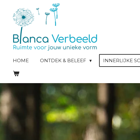
Ga
direct
naar
de
hoofdinhoud
HOME
ONTDEK & BELEEF
INNERLIJKE 