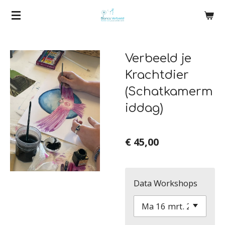
Ga
direct
naar
Verbeeld je
de
hoofdinhoud
Krachtdier
(Schatkamerm
iddag)
€ 45,00
Data Workshops