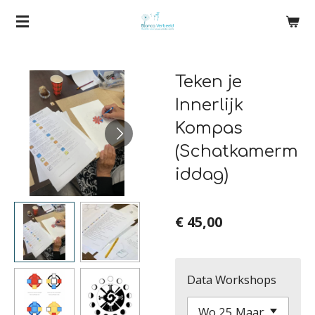
Ga
direct
naar
Teken je
de
hoofdinhoud
Innerlijk
Kompas
(Schatkamerm
iddag)
€ 45,00
Data Workshops