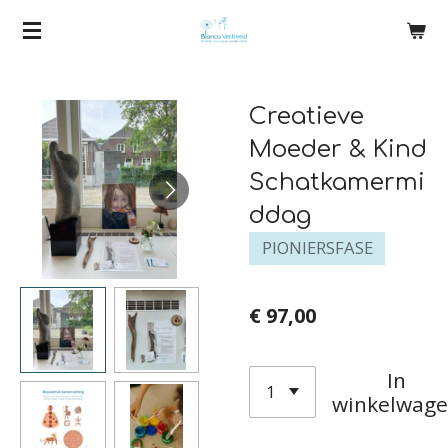
Ga
direct
naar
Creatieve
de
hoofdinhoud
Moeder & Kind
Schatkamermi
ddag
PIONIERSFASE
€ 97,00
In
winkelwag