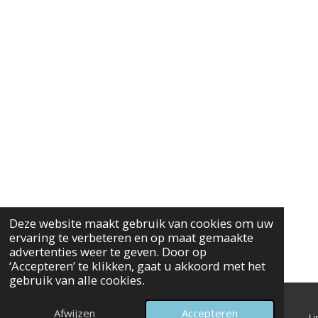
Deze website maakt gebruik van cookies om uw
ervaring te verbeteren en op maat gemaakte
advertenties weer te geven. Door op
‘Accepteren’ te klikken, gaat u akkoord met het
gebruik van alle cookies.
Afwijzen
Accepteren
E-mailadres
Kaart
Li