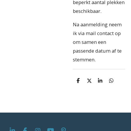
beperkt aantal plekken
beschikbaar.
Na aanmelding neem
ik via mail contact op
om samen een
passende datum af te
stemmen.
D
D
S
D
e
e
h
e
l
e
a
l
e
l
r
e
n
e
n