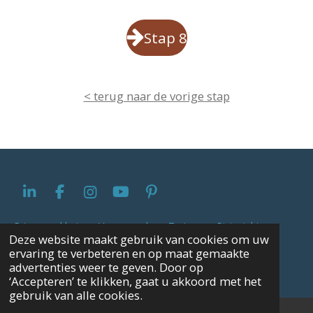
Stap 8
< terug naar de vorige stap
L
F
I
Y
P
i
a
n
o
i
n
c
s
u
n
Privacyverklaring
-
Voorwaarden
-
Tarieven
-
Pictoright
Deze website maakt gebruik van cookies om uw
k
e
t
T
t
|
Bianca Verbeeld © 2024
ervaring te verbeteren en op maat gemaakte
e
b
a
u
e
Powered by
JouwWeb
advertenties weer te geven. Door op
d
o
g
b
r
‘Accepteren’ te klikken, gaat u akkoord met het
I
o
r
e
e
gebruik van alle cookies.
n
k
a
s
m
t