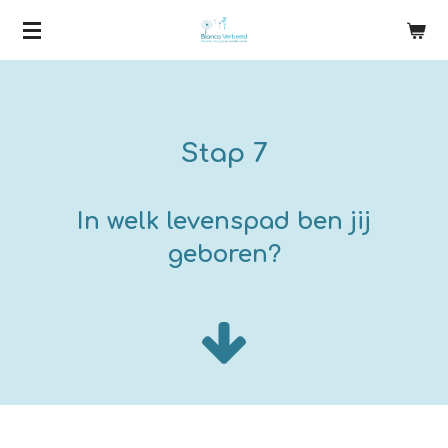
Ga
direct
naar
de
hoofdinhoud
Stap 7
In welk levenspad ben jij
geboren?