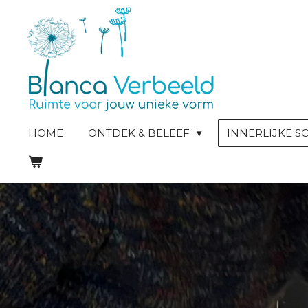
Ga
direct
naar
de
hoofdinhoud
HOME
ONTDEK & BELEEF
INNERLIJKE 