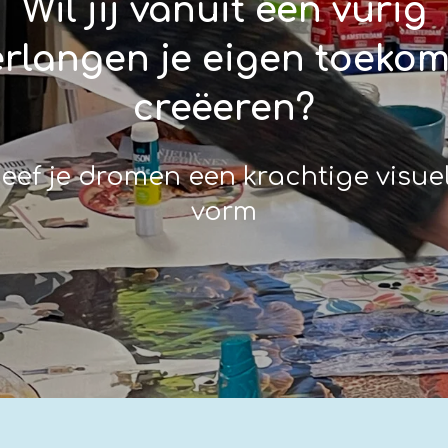
Wil jij vanuit een vurig
erlangen je eigen toekom
creëeren?
eef je dromen een krachtige visue
vorm