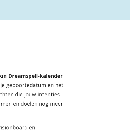
kin Dreamspell-kalender
n je geboortedatum en het
ichten die jouw intenties
dromen en doelen nog meer
visionboard en