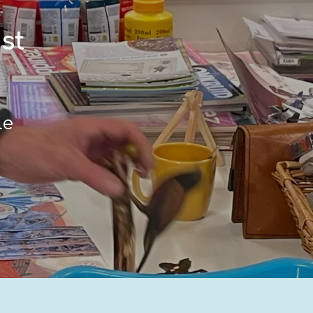
st
le