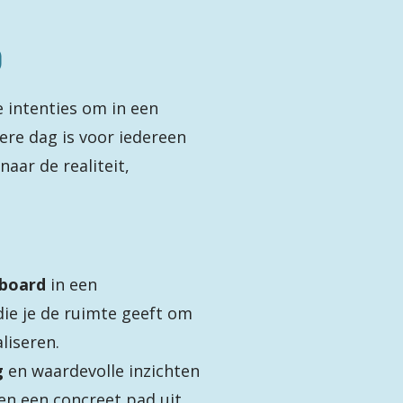
g
e intenties om in een
ere dag is voor iedereen
naar de realiteit,
nboard
in een
die je de ruimte geeft om
aliseren.
g
en waardevolle inzichten
en een concreet pad uit