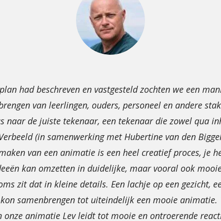
splan had beschreven en vastgesteld zochten we een man
brengen van leerlingen, ouders, personeel en andere stak
naar de juiste tekenaar, een tekenaar die zowel qua inho
a Verbeeld (in samenwerking met Hubertine van den Biggel
 maken van een animatie is een heel creatief proces, je 
 ideeën kan omzetten in duidelijke, maar vooral ook mooi
Soms zit dat in kleine details. Een lachje op een gezicht, e
on samenbrengen tot uiteindelijk een mooie animatie. We
 onze animatie Lev leidt tot mooie en ontroerende react