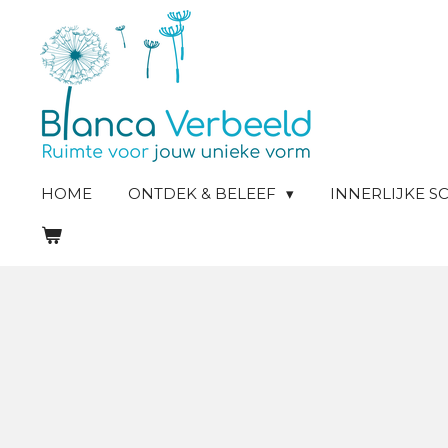
Ga
direct
naar
de
hoofdinhoud
HOME
ONTDEK & BELEEF
INNERLIJKE 