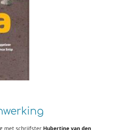
werking
g met schrijfster
Hubertine van den