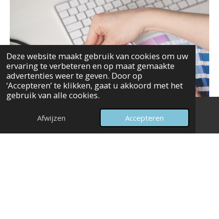
Deze website maakt gebruik van cookies om uw
ervaring te verbeteren en op maat gemaakte
advertenties weer te geven. Door op
‘Accepteren’ te klikken, gaat u akkoord met het
gebruik van alle cookies.
Afwijzen
Accepteren
Persoonlijke
werkdag
E-mailadres
Kaart
LinkedIn
Een intensieve werkdag waarin we samen stappen
zetten.