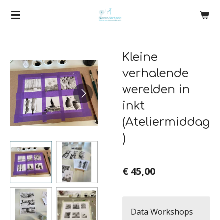
Ga
direct
naar
Kleine
de
hoofdinhoud
verhalende
werelden in
inkt
(Ateliermiddag
)
€ 45,00
Data Workshops