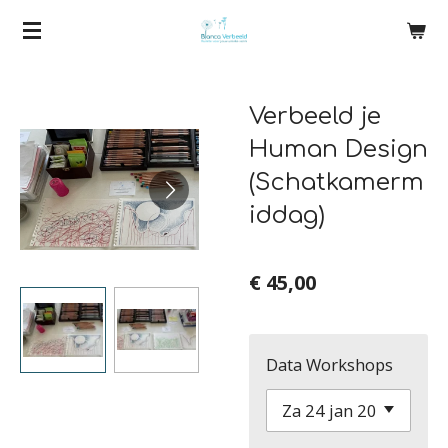
Ga
direct
naar
Verbeeld je
de
hoofdinhoud
Human Design
(Schatkamerm
iddag)
€ 45,00
Data Workshops