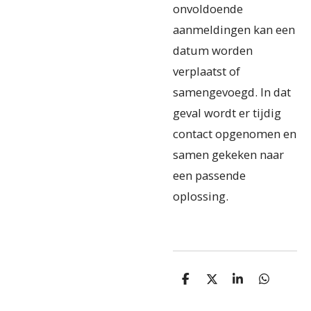
onvoldoende
aanmeldingen kan een
datum worden
verplaatst of
samengevoegd. In dat
geval wordt er tijdig
contact opgenomen en
samen gekeken naar
een passende
oplossing.
D
D
S
D
e
e
h
e
l
e
a
l