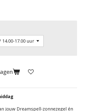
wagen
middag
an jouw Dreamspell-zonnezegel én