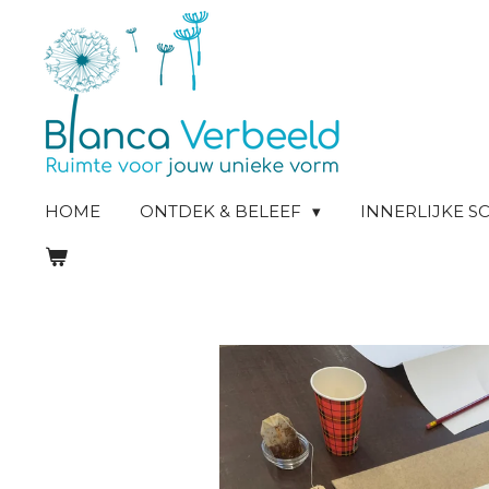
Ga
direct
naar
de
hoofdinhoud
HOME
ONTDEK & BELEEF
INNERLIJKE 