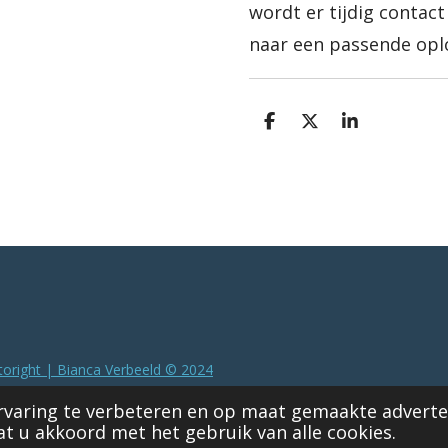
wordt er tijdig conta
naar een passende opl
D
D
S
e
e
h
l
e
a
e
l
r
n
e
toright |
Bianca Verbeeld © 2024
rvaring te verbeteren en op maat gemaakte adverte
at u akkoord met het gebruik van alle cookies.