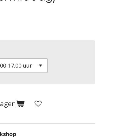
wagen
rkshop