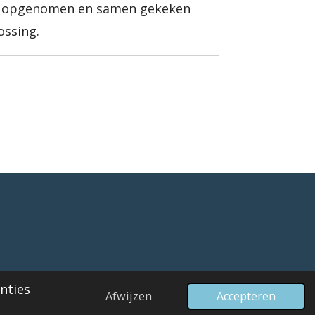
ct opgenomen en samen gekeken
ossing.
Powered by
JouwWeb
nties
Afwijzen
Accepteren