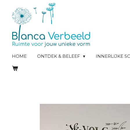
Ga
direct
naar
de
hoofdinhoud
HOME
ONTDEK & BELEEF
INNERLIJKE 