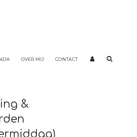
NDA
OVER MIJ
CONTACT
ing &
rden
ermiddag)