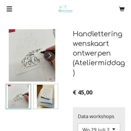
Ga
direct
naar
Handlettering
de
hoofdinhoud
wenskaart
ontwerpen
(Ateliermiddag
)
€ 45,00
Data workshops