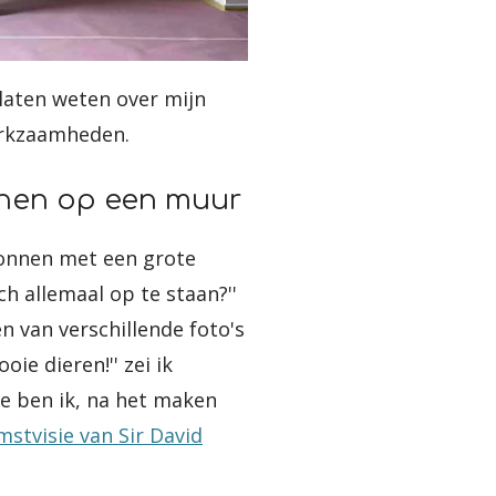
n laten weten over mijn
erkzaamheden.
nen op een muur
egonnen met een grote
h allemaal op te staan?''
en van verschillende foto's
oie dieren!'' zei ik
je ben ik, na het maken
stvisie van Sir David