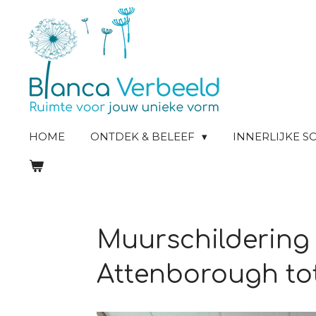
Ga
direct
naar
de
hoofdinhoud
HOME
ONTDEK & BELEEF
INNERLIJKE 
Muurschildering 
Attenborough tot