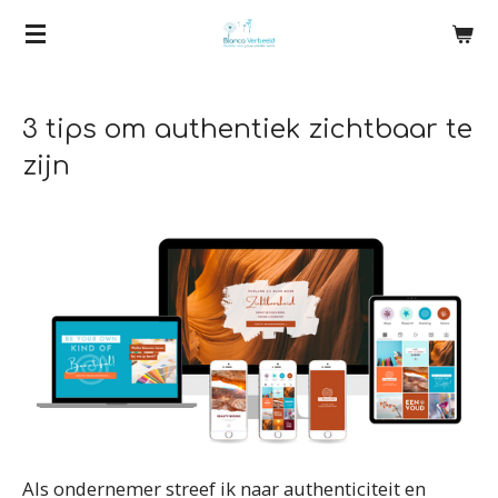
Ga
direct
naar
3 tips om authentiek zichtbaar te
de
hoofdinhoud
zijn
Als ondernemer streef ik naar authenticiteit en