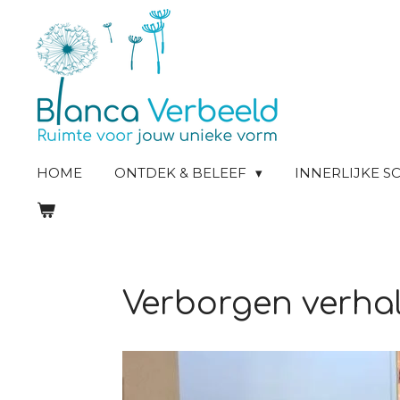
Ga
direct
naar
de
hoofdinhoud
HOME
ONTDEK & BELEEF
INNERLIJKE 
Verborgen verha