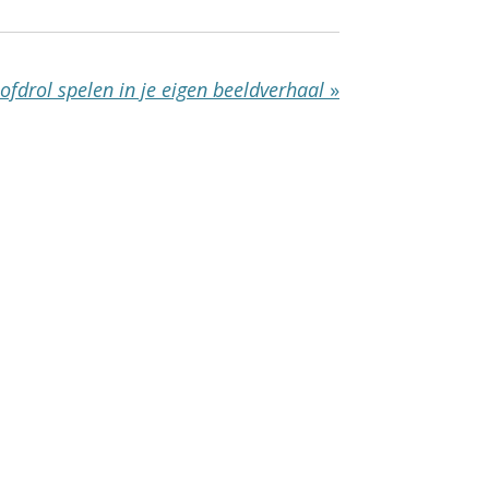
ofdrol spelen in je eigen beeldverhaal
»